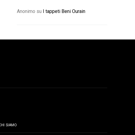
Anonimo
su
I tappeti Beni Ourain
PAGINE
CHI SIAMO