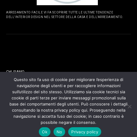
ARREDAMENTO FACILE VI FA SCOPRIRE TUTTE LE ULTIME TENDENZE
DELL'INTERIOR DESIGN NEL SETTORE DELLA CASA E DELL'ARREDAMENTO.
PAGINE
CHI SIAMO
Questo sito fa uso di cookie per migliorare l’esperienza di
navigazione degli utenti e per raccogliere informazioni
CONTATTI
sull’utilizzo del sito stesso. Utilizziamo sia cookie tecnici sia
cookie di parti terze per inviare messaggi promozionali sulla
COOKIES POLICY
base dei comportamenti degli utenti. Può conoscere i dettagli
consultando la nostra privacy policy qui. Proseguendo nella
navigazione si accetta l’uso dei cookie; in caso contrario è
PRIVACY POLICY
possibile negare il consenso.
Ok
No
Privacy policy