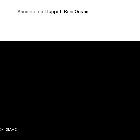
Anonimo
su
I tappeti Beni Ourain
PAGINE
CHI SIAMO