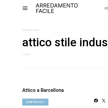
ARREDAMENTO
CO
FACILE
POSTS BY TAG
attico stile indus
1 POST
Attico a Barcellona
VIEW PROJECT