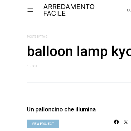
ARREDAMENTO
CO
FACILE
POSTS BY TAG
balloon lamp ky
1 POST
Un palloncino che illumina
VIEW PROJECT