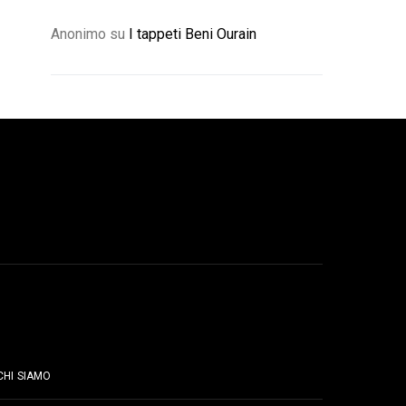
Anonimo
su
I tappeti Beni Ourain
PAGINE
CHI SIAMO