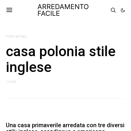
ARREDAMENTO
FACILE
POSTS BY TAG
casa polonia stile
inglese
1 POST
Una casa primaverile arredata con tre diversi