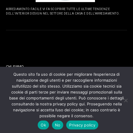
ARREDAMENTO FACILE VI FA SCOPRIRE TUTTE LE ULTIME TENDENZE
DELL'INTERIOR DESIGN NEL SETTORE DELLA CASA E DELL'ARREDAMENTO.
PAGINE
CHI SIAMO
Questo sito fa uso di cookie per migliorare l’esperienza di
navigazione degli utenti e per raccogliere informazioni
CONTATTI
sull’utilizzo del sito stesso. Utilizziamo sia cookie tecnici sia
cookie di parti terze per inviare messaggi promozionali sulla
COOKIES POLICY
base dei comportamenti degli utenti. Può conoscere i dettagli
consultando la nostra privacy policy qui. Proseguendo nella
navigazione si accetta l’uso dei cookie; in caso contrario è
PRIVACY POLICY
possibile negare il consenso.
Ok
No
Privacy policy