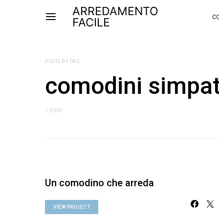
ARREDAMENTO
CO
FACILE
POSTS BY TAG
comodini simpat
1 POST
Un comodino che arreda
VIEW PROJECT