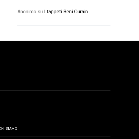
Anonimo
su
I tappeti Beni Ourain
PAGINE
CHI SIAMO