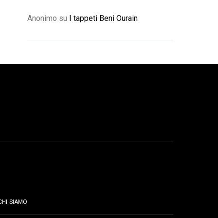
Anonimo
su
I tappeti Beni Ourain
PAGINE
CHI SIAMO