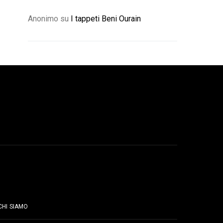
Anonimo
su
I tappeti Beni Ourain
PAGINE
CHI SIAMO