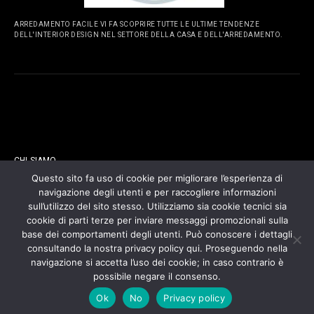
ARREDAMENTO FACILE VI FA SCOPRIRE TUTTE LE ULTIME TENDENZE
DELL'INTERIOR DESIGN NEL SETTORE DELLA CASA E DELL'ARREDAMENTO.
PAGINE
CHI SIAMO
Questo sito fa uso di cookie per migliorare l’esperienza di
navigazione degli utenti e per raccogliere informazioni
CONTATTI
sull’utilizzo del sito stesso. Utilizziamo sia cookie tecnici sia
cookie di parti terze per inviare messaggi promozionali sulla
COOKIES POLICY
base dei comportamenti degli utenti. Può conoscere i dettagli
consultando la nostra privacy policy qui. Proseguendo nella
navigazione si accetta l’uso dei cookie; in caso contrario è
PRIVACY POLICY
possibile negare il consenso.
Ok
No
Privacy policy