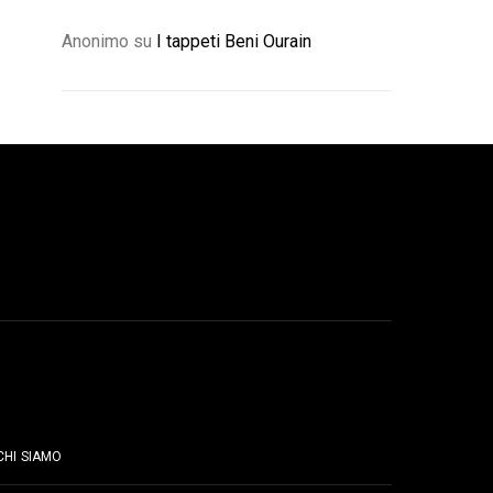
Anonimo
su
I tappeti Beni Ourain
PAGINE
CHI SIAMO