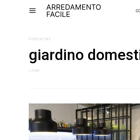
ARREDAMENTO
CO
FACILE
POSTS BY TAG
giardino domest
1 POST