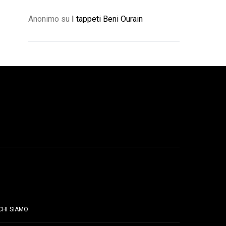
Anonimo
su
I tappeti Beni Ourain
PAGINE
CHI SIAMO