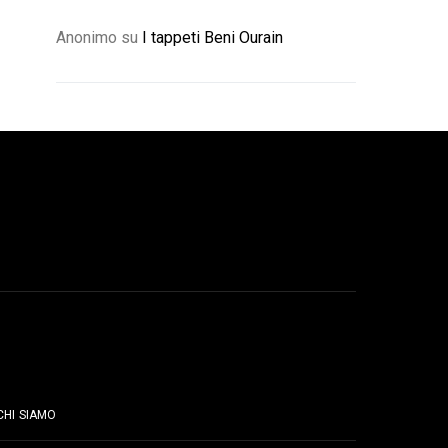
Anonimo
su
I tappeti Beni Ourain
PAGINE
CHI SIAMO