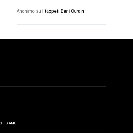
Anonimo
su
I tappeti Beni Ourain
PAGINE
CHI SIAMO