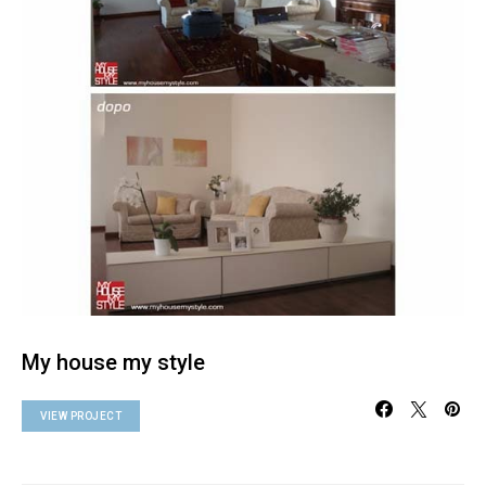
My house my style
VIEW PROJECT