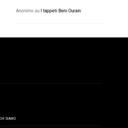
Anonimo
su
I tappeti Beni Ourain
PAGINE
CHI SIAMO