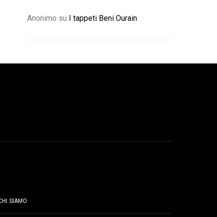
Anonimo
su
I tappeti Beni Ourain
PAGINE
CHI SIAMO