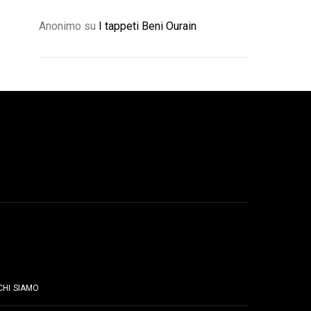
Anonimo
su
I tappeti Beni Ourain
PAGINE
CHI SIAMO