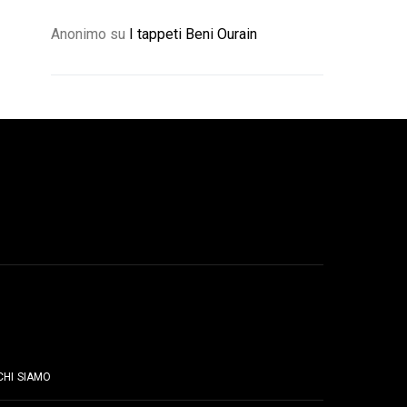
Anonimo
su
I tappeti Beni Ourain
PAGINE
CHI SIAMO