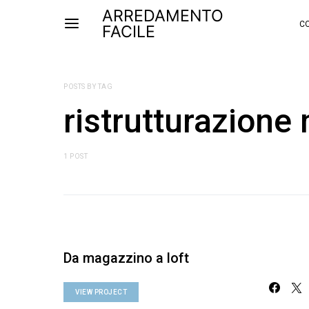
ARREDAMENTO
CO
FACILE
POSTS BY TAG
ristrutturazion
1 POST
Da magazzino a loft
VIEW PROJECT