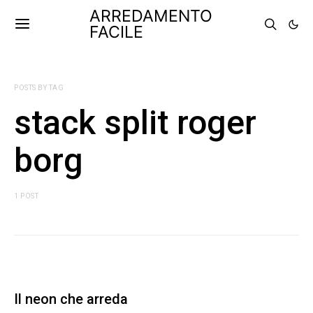
ARREDAMENTO
FACILE
POSTS BY TAG
stack split roger
borg
1 POST
Il neon che arreda