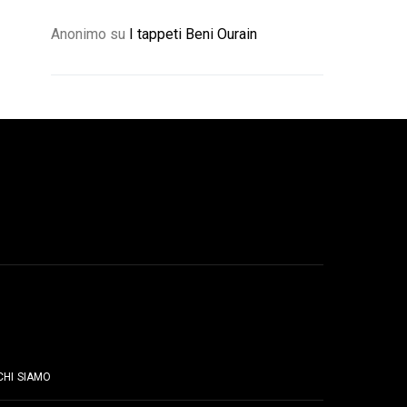
Anonimo
su
I tappeti Beni Ourain
PAGINE
CHI SIAMO