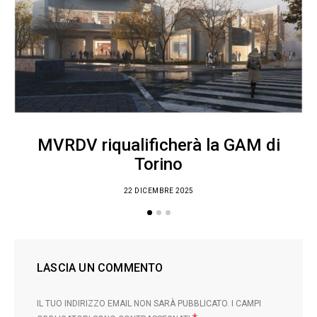
C
MVRDV riqualificherà la GAM di
Torino
22 DICEMBRE 2025
LASCIA UN COMMENTO
IL TUO INDIRIZZO EMAIL NON SARÀ PUBBLICATO.
I CAMPI