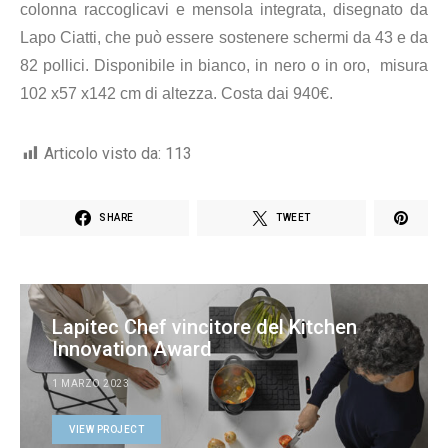
colonna raccoglicavi e mensola integrata, disegnato da
Lapo Ciatti,
che può essere sostenere schermi
da 43 e da
82 pollici
. Disponibile in bianco, in nero o in oro, m
isura
102 x57 x142 cm di altezza. Costa dai 940€.
Articolo visto da:
113
SHARE
TWEET
Lapitec Chef vincitore del Kitchen
Innovation Award
1 MARZO 2023
VIEW PROJECT