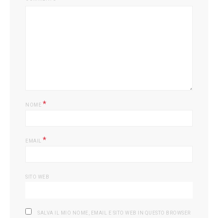
*
NOME
*
EMAIL
SITO WEB
SALVA IL MIO NOME, EMAIL E SITO WEB IN QUESTO BROWSER