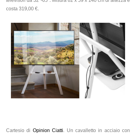
televisori da 32″-65″. Misura
82 x 59 x 140
cm di altezza e
costa
319,00 €.
Cartesio di
Opinion Ciatti
. Un cavalletto in acciaio
con