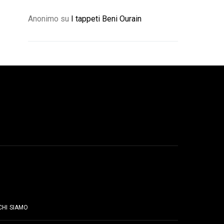
Anonimo
su
I tappeti Beni Ourain
PAGINE
CHI SIAMO